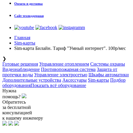
Оплата и доставка
Сайт техподдержки
Главная
Sim-карты
Sim-карта Билайн. Тариф "Умный интернет". 100р/мес
❯
Готовые решения
Управление отоплением
Системы охраны
Видеонаблюдение
Противопожарная система
Защита от
протечки воды
Управление электросетью
Шкафы автоматики
Дополнительные устройства
Аксессуары
Sim-карты
Подбор
оборудования
Показать всё оборудование
Нужна
помощь?
Обратитесь
за бесплатной
консультацией
к нашему инженеру